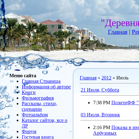
"Деревн
Главная
|
Ре
Меню сайта
Главная
»
2012
»
Июль
Главная Страница
Информация об авторе
21 Июля, Суббота
Книги
Фильмография
7:38 PM
ПозитиФФ "
Рассказы, стихи,
сценарии
Фотоальбом
03 Июля, Вторник
Каталог сайтов, все о
ЛР
2:16 PM
Показы в ию
Форум
Арбузовых
Гостевая книга