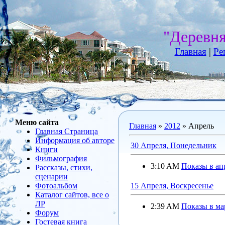
"Деревн
Главная
|
Ре
Меню сайта
Главная
»
2012
»
Апрель
Главная Страница
Информация об авторе
30 Апреля, Понедельник
Книги
Фильмография
3:10 AM
Показы в ап
Рассказы, стихи,
сценарии
Фотоальбом
15 Апреля, Воскресенье
Каталог сайтов, все о
ЛР
2:39 AM
Показы в ма
Форум
Гостевая книга