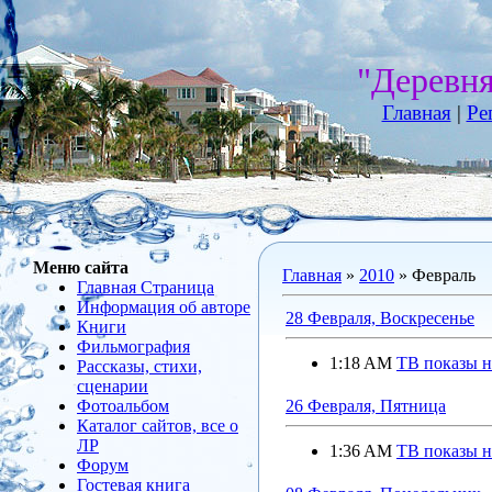
"Деревн
Главная
|
Ре
Меню сайта
Главная
»
2010
»
Февраль
Главная Страница
Информация об авторе
28 Февраля, Воскресенье
Книги
Фильмография
1:18 AM
ТВ показы на
Рассказы, стихи,
сценарии
Фотоальбом
26 Февраля, Пятница
Каталог сайтов, все о
ЛР
1:36 AM
ТВ показы н
Форум
Гостевая книга