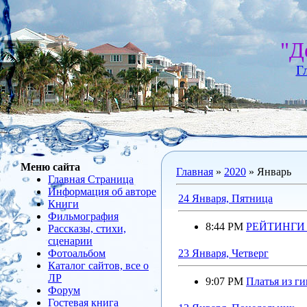
"Д
Г
Меню сайта
Главная
»
2020
»
Январь
Главная Страница
Информация об авторе
24 Января, Пятница
Книги
Фильмография
8:44 PM
РЕЙТИНГИ К
Рассказы, стихи,
сценарии
Фотоальбом
23 Января, Четверг
Каталог сайтов, все о
ЛР
9:07 PM
Платья из г
Форум
Гостевая книга