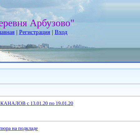
еревня Арбузово"
лавная
|
Регистрация
|
Вход
АНАЛОВ с 13.01.20 по 19.01.20
ипюра на подкладе